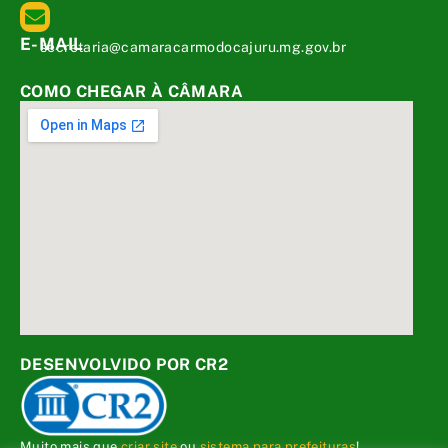
E-MAIL
secretaria@camaracarmodocajuru.mg.gov.br
COMO CHEGAR À CÂMARA
DESENVOLVIDO POR CR2
Muito mais que
criar site
ou
sistema para prefeituras
!