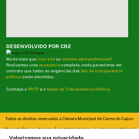
DESENVOLVIDO POR CR2
Muito mais que
criar site
ou
sistema para prefeituras
!
Realizamos uma
assessoria
completa, onde garantimos em
contrato que todas as exigências das
leis de transparência
pública
serão atendidas.
Conheça o
PNTP
e o
Radar da Transparência Pública
Todos os direitos reservados a Câmara Municipal de Carmo do Cajuru
Mapa do Site
Acessar Área Administrativa
Acessar o Webmail
Valorizamos sua privacidade