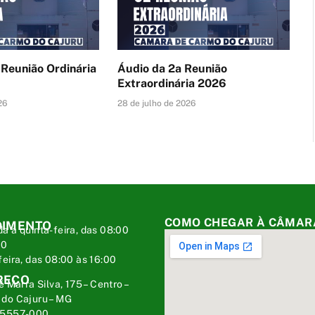
 Reunião Ordinária
Áudio da 2a Reunião
Extraordinária 2026
26
28 de julho de 2026
COMO CHEGAR À CÂMAR
DIMENTO
a a quinta-feira, das 08:00
00
feira, das 08:00 às 16:00
REÇO
é Marra Silva, 175 – Centro –
do Cajuru – MG
35557-000