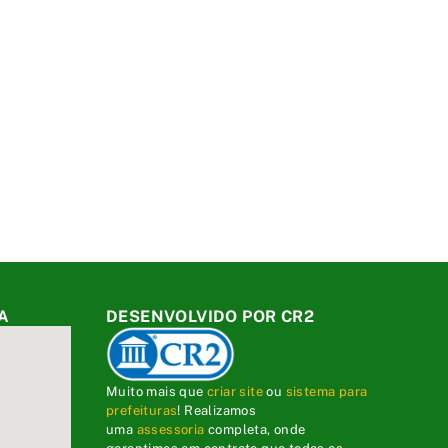
A
DESENVOLVIDO POR CR2
Muito mais que
criar site
ou
sistema para
prefeituras
! Realizamos
uma
assessoria
completa, onde