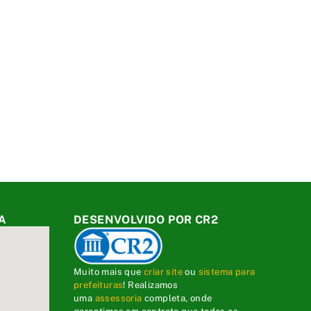
A
DESENVOLVIDO POR CR2
Muito mais que
criar site
ou
sistema para
prefeituras
! Realizamos
uma
assessoria
completa, onde