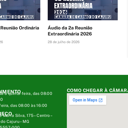
 Reunião Ordinária
Áudio da 2a Reunião
Extraordinária 2026
26
28 de julho de 2026
COMO CHEGAR À CÂMAR
DIMENTO
a a quinta-feira, das 08:00
00
feira, das 08:00 às 16:00
REÇO
é Marra Silva, 175 – Centro –
do Cajuru – MG
35557-000