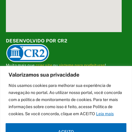
DESENVOLVIDO POR CR2
Muito mais que
criar site
ou
sistema para prefeituras
!
Realizamos uma
assessoria
completa, onde garantimos em
Valorizamos sua privacidade
contrato que todas as exigências das
leis de transparência
pública
serão atendidas.
Nós usamos cookies para melhorar sua experiência de
navegação no portal. Ao utilizar nosso portal, você concorda
Conheça o
PNTP
e o
Radar da Transparência Pública
com a política de monitoramento de cookies. Para ter mais
informações sobre como isso é feito, acesse Política de
cookies. Se você concorda, clique em ACEITO
Leia mais
Todos os direitos reservados a Câmara Municipal de Carmo do Cajuru
ACEITO
Mapa do Site
Acessar Área Administrativa
Acessar o Webmail