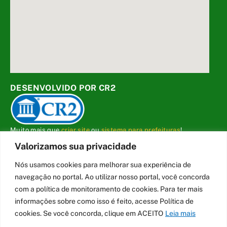
DESENVOLVIDO POR CR2
Muito mais que
criar site
ou
sistema para prefeituras
!
Realizamos uma
assessoria
completa, onde garantimos em
Valorizamos sua privacidade
contrato que todas as exigências das
leis de transparência
pública
serão atendidas.
Nós usamos cookies para melhorar sua experiência de
navegação no portal. Ao utilizar nosso portal, você concorda
Conheça o
PNTP
e o
Radar da Transparência Pública
com a política de monitoramento de cookies. Para ter mais
informações sobre como isso é feito, acesse Política de
cookies. Se você concorda, clique em ACEITO
Leia mais