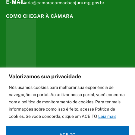
E-MAIL
secretaria@camaracarmodocajuru.mg.gov.br
COMO CHEGAR À CÂMARA
Valorizamos sua privacidade
Nós usamos cookies para melhorar sua experiência de
navegação no portal. Ao utilizar nosso portal, você concorda
DESENVOLVIDO POR CR2
com a política de monitoramento de cookies. Para ter mais
informações sobre como isso é feito, acesse Política de
cookies. Se você concorda, clique em ACEITO
Leia mais
Muito mais que
criar site
ou
sistema para prefeituras
!
Realizamos uma
assessoria
completa, onde garantimos em
ACEITO
contrato que todas as exigências das
leis de transparência