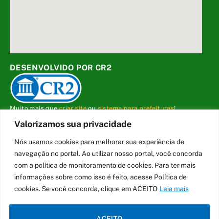
DESENVOLVIDO POR CR2
Muito mais que
criar site
ou
sistema para prefeituras
!
Realizamos uma
assessoria
completa, onde garantimos em
Valorizamos sua privacidade
contrato que todas as exigências das
leis de transparência
pública
serão atendidas.
Nós usamos cookies para melhorar sua experiência de
navegação no portal. Ao utilizar nosso portal, você concorda
Conheça o
PNTP
e o
Radar da Transparência Pública
com a política de monitoramento de cookies. Para ter mais
informações sobre como isso é feito, acesse Política de
cookies. Se você concorda, clique em ACEITO
Leia mais
Todos os direitos reservados a Câmara Municipal de Carmo do Cajuru
ACEITO
Mapa do Site
Acessar Área Administrativa
Acessar o Webmail