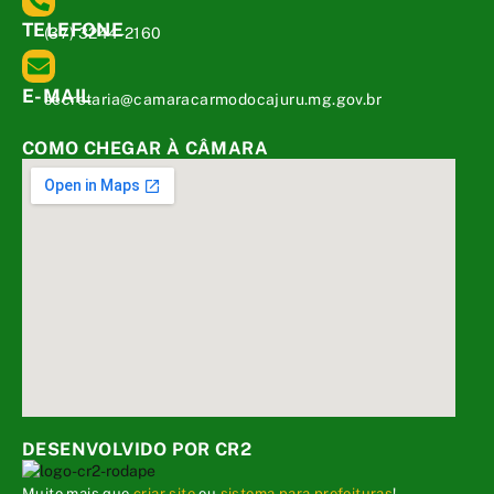
TELEFONE
(37) 3244-2160
E-MAIL
secretaria@camaracarmodocajuru.mg.gov.br
COMO CHEGAR À CÂMARA
DESENVOLVIDO POR CR2
Muito mais que
criar site
ou
sistema para prefeituras
!