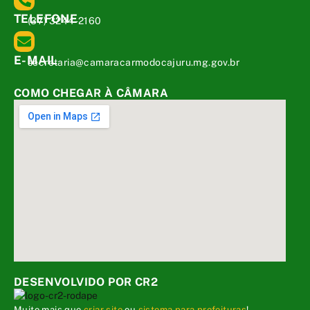
TELEFONE
(37) 3244-2160
E-MAIL
secretaria@camaracarmodocajuru.mg.gov.br
COMO CHEGAR À CÂMARA
DESENVOLVIDO POR CR2
Muito mais que
criar site
ou
sistema para prefeituras
!