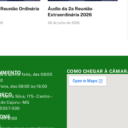
 Reunião Ordinária
Áudio da 2a Reunião
Extraordinária 2026
26
28 de julho de 2026
COMO CHEGAR À CÂMAR
DIMENTO
a a quinta-feira, das 08:00
00
feira, das 08:00 às 16:00
REÇO
é Marra Silva, 175 – Centro –
do Cajuru – MG
35557-000
FONE
244-2160
L