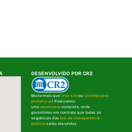
A
DESENVOLVIDO POR CR2
Muito mais que
criar site
ou
sistema para
prefeituras
! Realizamos
uma
assessoria
completa, onde
garantimos em contrato que todas as
exigências das
leis de transparência
pública
serão atendidas.