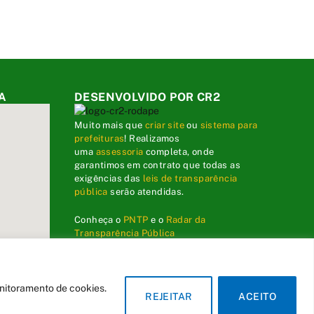
A
DESENVOLVIDO POR CR2
Muito mais que
criar site
ou
sistema para
prefeituras
! Realizamos
uma
assessoria
completa, onde
garantimos em contrato que todas as
exigências das
leis de transparência
pública
serão atendidas.
Conheça o
PNTP
e o
Radar da
Transparência Pública
onitoramento de cookies.
REJEITAR
ACEITO
dministrativa
Acessar o Webmail