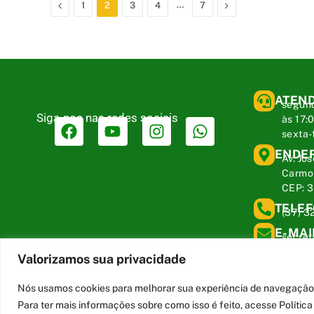
Anterior
…
Proximo
1
2
3
4
7
ATEN
segund
Siga-nos nas redes sociais
às 17:
sexta-
ENDE
Av. Jos
Carmo 
CEP: 
TELE
(37) 3
E-MAI
secre
mg.gov
Valorizamos sua privacidade
Nós usamos cookies para melhorar sua experiência de navegação no
Para ter mais informações sobre como isso é feito, acesse Políti
Todos os direitos reservados a Câmara Municipal de Carmo do