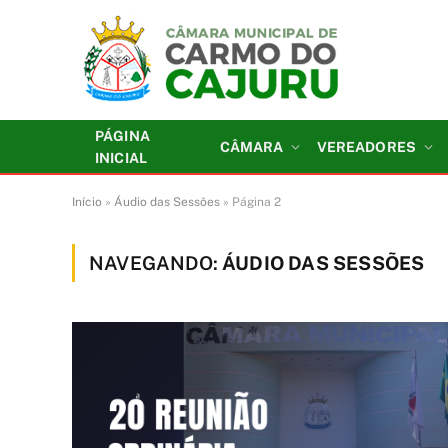
PÁGINA
CÂMARA
VEREADORES
INICIAL
Início
»
Áudio das Sessões
»
Página 2
NAVEGANDO:
ÁUDIO DAS SESSÕES