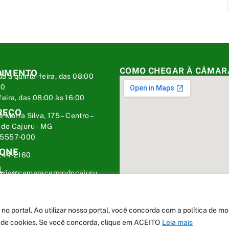
COMO CHEGAR À CÂMAR
DIMENTO
a a quinta-feira, das 08:00
00
feira, das 08:00 às 16:00
REÇO
é Marra Silva, 175 – Centro –
do Cajuru – MG
35557-000
FONE
244-2160
L
taria@camaracarmodocajuru.
.br
 portal. Ao utilizar nosso portal, você concorda com a política de m
ca de cookies. Se você concorda, clique em ACEITO
Leia mais
 Cajuru
Mapa do Site
Acessar Área A