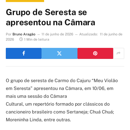
Grupo de Seresta se
apresentou na Câmara
Por
Bruno Aragão
11 de junho de 2026
Atualizado:
11 de junho de
2026
1 Min de leitura
O grupo de
s
eresta de Carmo do Cajuru “
Meu
Violão
em Seresta” apresentou na Câmara
,
em 10/06
, em
mais uma sessão do Câmara
Cultural,
um
repertório
formado por
clássicos
do
cancioneiro brasileiro como
Sertaneja
;
Ch
uá
Chuá
;
Mor
eninha Linda
, entre outras.