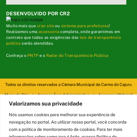
DESENVOLVIDO POR CR2
Muito mais que
criar site
ou
sistema para prefeituras
!
Realizamos uma
assessoria
completa, onde garantimos em
contrato que todas as exigências das
leis de transparência
pública
serão atendidas.
Conheça o
PNTP
e o
Radar da Transparência Pública
Todos os direitos reservados a Câmara Municipal de Carmo do Cajuru
Mapa do Site
Acessar Área Administrativa
Acessar o Webmail
Valorizamos sua privacidade
Nós usamos cookies para melhorar sua experiência de
navegação no portal. Ao utilizar nosso portal, você concorda
com a política de monitoramento de cookies. Para ter mais
informações sobre como isso é feito, acesse Política de