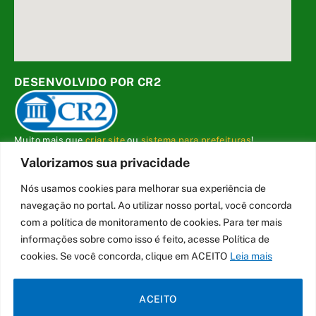
DESENVOLVIDO POR CR2
Muito mais que
criar site
ou
sistema para prefeituras
!
Realizamos uma
assessoria
completa, onde garantimos em
Valorizamos sua privacidade
contrato que todas as exigências das
leis de transparência
pública
serão atendidas.
Nós usamos cookies para melhorar sua experiência de
navegação no portal. Ao utilizar nosso portal, você concorda
Conheça o
PNTP
e o
Radar da Transparência Pública
com a política de monitoramento de cookies. Para ter mais
informações sobre como isso é feito, acesse Política de
cookies. Se você concorda, clique em ACEITO
Leia mais
Todos os direitos reservados a Câmara Municipal de Carmo do Cajuru
ACEITO
Mapa do Site
Acessar Área Administrativa
Acessar o Webmail