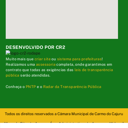
DESENVOLVIDO POR CR2
Muito mais que
criar site
ou
sistema para prefeituras
!
Realizamos uma
assessoria
completa, onde garantimos em
contrato que todas as exigências das
leis de transparência
pública
serão atendidas.
Conheça o
PNTP
e o
Radar da Transparência Pública
Todos os direitos reservados a Câmara Municipal de Carmo do Cajuru
Mapa do Site
Acessar Área Administrativa
Acessar o Webmail