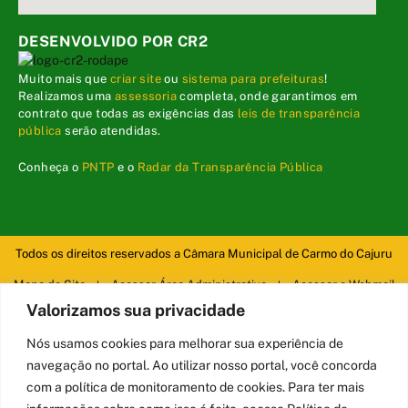
DESENVOLVIDO POR CR2
Muito mais que
criar site
ou
sistema para prefeituras
!
Realizamos uma
assessoria
completa, onde garantimos em
contrato que todas as exigências das
leis de transparência
pública
serão atendidas.
Conheça o
PNTP
e o
Radar da Transparência Pública
Todos os direitos reservados a Câmara Municipal de Carmo do Cajuru
Mapa do Site
Acessar Área Administrativa
Acessar o Webmail
Valorizamos sua privacidade
Nós usamos cookies para melhorar sua experiência de
navegação no portal. Ao utilizar nosso portal, você concorda
com a política de monitoramento de cookies. Para ter mais