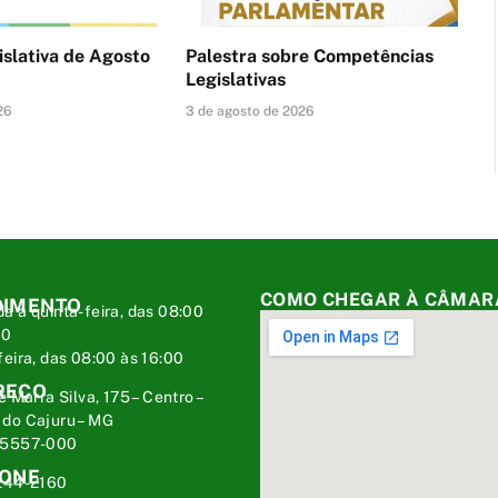
islativa de Agosto
Palestra sobre Competências
Legislativas
26
3 de agosto de 2026
COMO CHEGAR À CÂMAR
DIMENTO
a a quinta-feira, das 08:00
00
feira, das 08:00 às 16:00
REÇO
é Marra Silva, 175 – Centro –
do Cajuru – MG
35557-000
FONE
244-2160