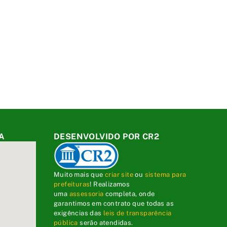
A
DESENVOLVIDO POR CR2
Muito mais que
criar site
ou
sistema para
prefeituras
! Realizamos
uma
assessoria
completa, onde
garantimos em contrato que todas as
exigências das
leis de transparência
pública
serão atendidas.