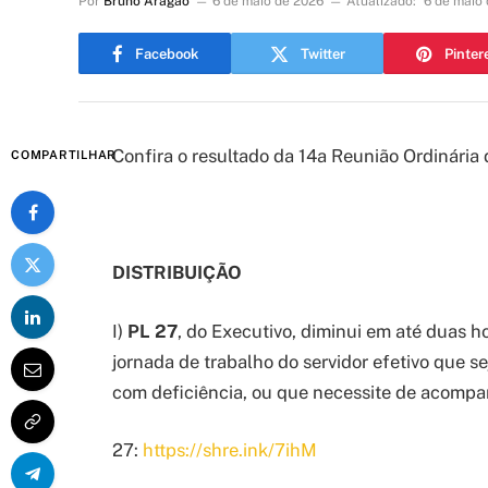
Por
Bruno Aragão
6 de maio de 2026
Atualizado:
6 de maio
Facebook
Twitter
Pinter
Confira o resultado da 14
a
Reunião Ordinária 
COMPARTILHAR
DISTRIBUIÇÃO
I)
PL 27
, do Executivo, diminui em até duas h
jornada de trabalho do servidor efetivo que s
com deficiência, ou que necessite de acomp
27:
https://shre.ink/7ihM