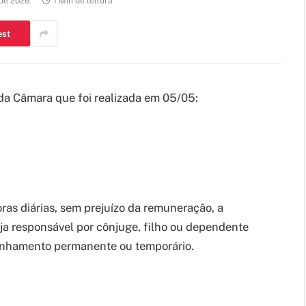
 de 2026
1 Min de leitura
est
da Câmara que foi realizada em 05/05:
oras diárias, sem prejuízo da remuneração, a
eja responsável por cônjuge, filho ou dependente
anhamento permanente ou temporário.