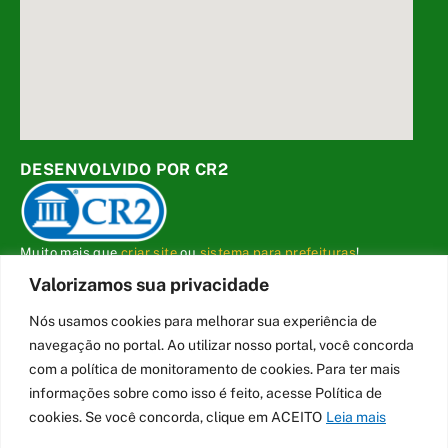
DESENVOLVIDO POR CR2
Muito mais que
criar site
ou
sistema para prefeituras
!
Realizamos uma
assessoria
completa, onde garantimos em
Valorizamos sua privacidade
contrato que todas as exigências das
leis de transparência
pública
serão atendidas.
Nós usamos cookies para melhorar sua experiência de
navegação no portal. Ao utilizar nosso portal, você concorda
Conheça o
PNTP
e o
Radar da Transparência Pública
com a política de monitoramento de cookies. Para ter mais
informações sobre como isso é feito, acesse Política de
cookies. Se você concorda, clique em ACEITO
Leia mais
Todos os direitos reservados a Câmara Municipal de Carmo do Cajuru