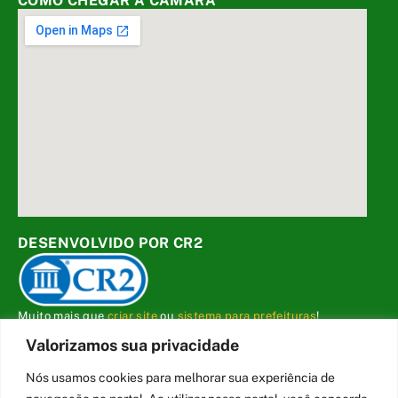
COMO CHEGAR À CÂMARA
DESENVOLVIDO POR CR2
Muito mais que
criar site
ou
sistema para prefeituras
!
Realizamos uma
assessoria
completa, onde garantimos em
Valorizamos sua privacidade
contrato que todas as exigências das
leis de transparência
pública
serão atendidas.
Nós usamos cookies para melhorar sua experiência de