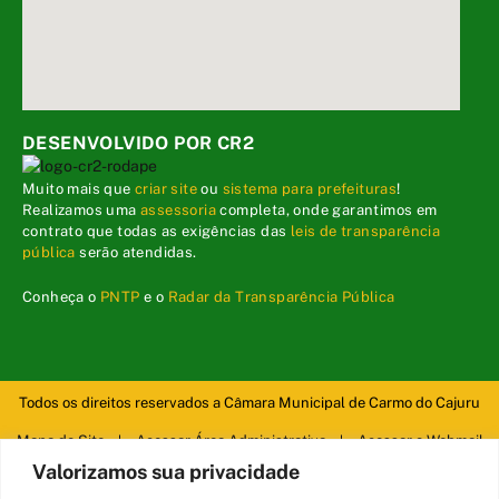
DESENVOLVIDO POR CR2
Muito mais que
criar site
ou
sistema para prefeituras
!
Realizamos uma
assessoria
completa, onde garantimos em
contrato que todas as exigências das
leis de transparência
pública
serão atendidas.
Conheça o
PNTP
e o
Radar da Transparência Pública
Todos os direitos reservados a Câmara Municipal de Carmo do Cajuru
Mapa do Site
Acessar Área Administrativa
Acessar o Webmail
Valorizamos sua privacidade