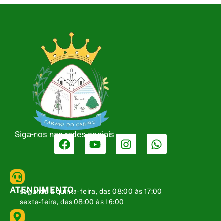
Siga-nos nas redes sociais
ATENDIMENTO
segunda a quinta-feira, das 08:00 às 17:00
sexta-feira, das 08:00 às 16:00
ENDEREÇO
Av. José Marra Silva, 175 – Centro – Carmo do Cajuru – MG
CEP: 35557-000
TELEFONE
(37) 3244-2160
E-MAIL
secretaria@camaracarmodocajuru.mg.gov.br