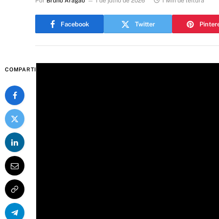
Por
Bruno Aragão
1 de julho de 2026
1 Min de leitura
Facebook
Twitter
Pinter
COMPARTILHAR