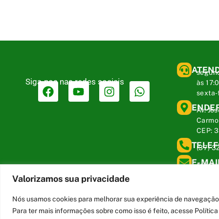
ATEN
segund
Siga-nos nas redes sociais
às 17:
sexta-
ENDE
Av. Jos
Carmo 
CEP: 
TELE
(37) 3
E-MAI
secre
mg.gov
Valorizamos sua privacidade
Nós usamos cookies para melhorar sua experiência de navegação no
Para ter mais informações sobre como isso é feito, acesse Políti
Todos os direitos reservados a Câmara Municipal de Carmo do