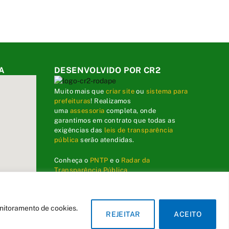
A
DESENVOLVIDO POR CR2
Muito mais que
criar site
ou
sistema para
prefeituras
! Realizamos
uma
assessoria
completa, onde
garantimos em contrato que todas as
exigências das
leis de transparência
pública
serão atendidas.
Conheça o
PNTP
e o
Radar da
Transparência Pública
onitoramento de cookies.
REJEITAR
ACEITO
dministrativa
Acessar o Webmail