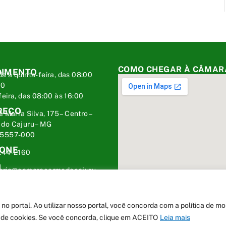
COMO CHEGAR À CÂMAR
DIMENTO
a a quinta-feira, das 08:00
00
feira, das 08:00 às 16:00
REÇO
é Marra Silva, 175 – Centro –
do Cajuru – MG
35557-000
FONE
244-2160
L
taria@camaracarmodocajuru.
.br
 portal. Ao utilizar nosso portal, você concorda com a política de m
ca de cookies. Se você concorda, clique em ACEITO
Leia mais
 Cajuru
Mapa do Site
Acessar Área A