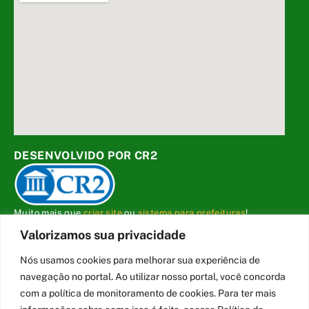
DESENVOLVIDO POR CR2
Muito mais que
criar site
ou
sistema para prefeituras
!
Realizamos uma
assessoria
completa, onde garantimos em
Valorizamos sua privacidade
contrato que todas as exigências das
leis de transparência
pública
serão atendidas.
Nós usamos cookies para melhorar sua experiência de
navegação no portal. Ao utilizar nosso portal, você concorda
Conheça o
PNTP
e o
Radar da Transparência Pública
com a política de monitoramento de cookies. Para ter mais